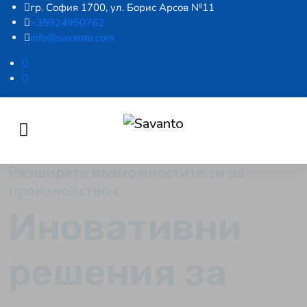
гр. София 1700, ул. Борис Арсов №11
+35924950762
info@savanto.com
Разширете възможностите си за
производство с
Иновативни
решения за