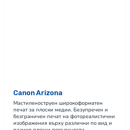
Canon Arizona
Mастиленоструен широкоформатен
печат за плоски медии. Безупречен и
безграничен печат на фотореалистични
изображения върху различни по вид и
размер плоски повърхности.